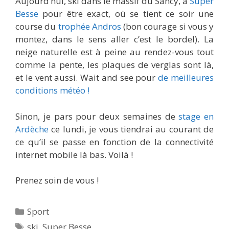
Aujourd’hui, ski dans le massif du Sancy, à
Super
Besse
pour être exact, où se tient ce soir une
course du
trophée Andros
(bon courage si vous y
montez, dans le sens aller c’est le bordel). La
neige naturelle est à peine au rendez-vous tout
comme la pente, les plaques de verglas sont là,
et le vent aussi. Wait and see pour
de meilleures
conditions météo !
Sinon, je pars pour deux semaines de
stage en
Ardèche
ce lundi, je vous tiendrai au courant de
ce qu’il se passe en fonction de la connectivité
internet mobile là bas. Voilà !
Prenez soin de vous !
Catégories
Sport
Étiquettes
ski
,
Super Besse