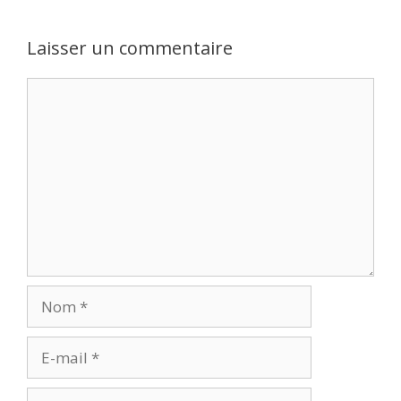
Laisser un commentaire
Commentaire
Nom
E-
mail
Site