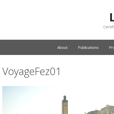
Certif
About
Publications
Pr
VoyageFez01