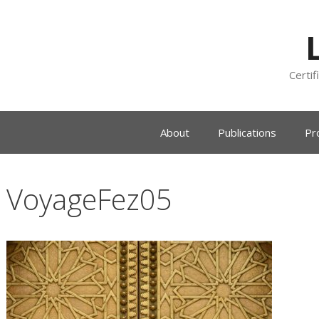
Certif
About
Publications
Pr
VoyageFez05