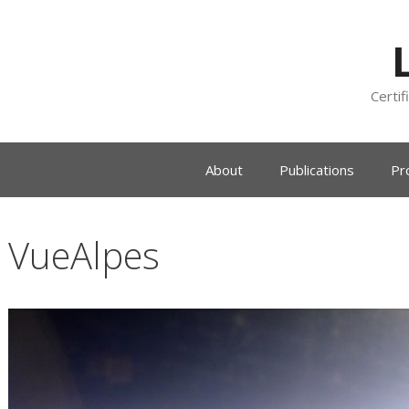
Certif
About
Publications
Pr
VueAlpes