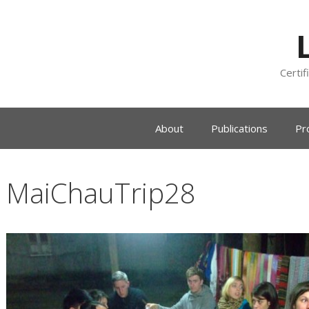
Certif
About
Publications
Pr
MaiChauTrip28