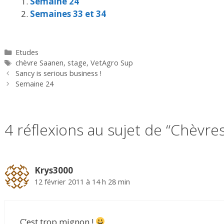
Semaine 24
Semaines 33 et 34
Catégories
Etudes
Étiquettes
chèvre Saanen
,
stage
,
VetAgro Sup
Sancy is serious business !
Semaine 24
4 réflexions au sujet de “Chèvres
Krys3000
12 février 2011 à 14 h 28 min
C’est trop mignon !