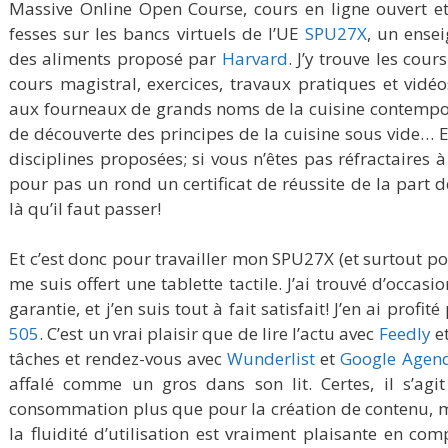
Massive Online Open Course, cours en ligne ouvert et
fesses sur les bancs virtuels de l’UE
SPU27X
, un ense
des aliments proposé par
Harvard
. J’y trouve les cou
cours magistral, exercices, travaux pratiques et vidé
aux fourneaux de grands noms de la cuisine contempor
de découverte des principes de la cuisine sous vide… E
disciplines proposées; si vous n’êtes pas réfractaires 
pour pas un rond un certificat de réussite de la part de
là qu’il faut passer!
Et c’est donc pour travailler mon SPU27X (et surtout po
me suis offert une tablette tactile. J’ai trouvé d’occas
garantie, et j’en suis tout à fait satisfait! J’en ai prof
505
. C’est un vrai plaisir que de lire l’actu avec
Feedly
et
tâches et rendez-vous avec
Wunderlist
et
Google Agen
affalé comme un gros dans son lit. Certes, il s’agit
consommation plus que pour la création de contenu, ma
la fluidité d’utilisation est vraiment plaisante en co