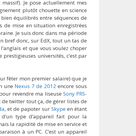
 massif). Je pose actuellement mes
ignement plutôt chouette en science
rs bien équilibrés entre séquences de
os de mise en situation enregistrées
aine. Je suis donc dans ma période
n bref donc, sur EdX, tout un tas de
à l’anglais et que vous voulez choper
 prestigieuses universités, c’est par
ur fêter mon premier salaire) que je
ion une
Nexus 7 de 2012
encore sous
ité pour revendre ma liseuse
Sony PRS-
 de twitter tout ça, de gérer listes de
da
, et de papoter sur
Skype
en étant
 d’un type d’appareil fait pour la
is la rapidité de mise en service et
mparaison à un PC. C’est un appareil