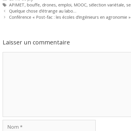
Étiquettes
APIMET
,
bouffe
,
drones
,
emploi
,
MOOC
,
sélection variétale
,
s
Quelque chose d’étrange au labo…
Conférence « Post-fac : les écoles d’ingénieurs en agronomie »
Laisser un commentaire
Commentaire
Nom