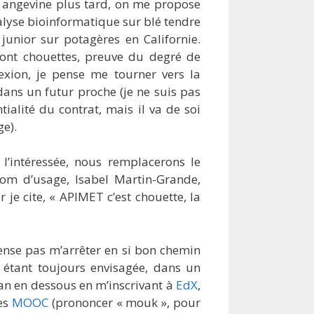
 angevine plus tard, on me propose
alyse bioinformatique sur blé tendre
junior sur potagères en Californie.
ont chouettes, preuve du degré de
lexion, je pense me tourner vers la
dans un futur proche (je ne suis pas
ialité du contrat, mais il va de soi
ge).
l’intéressée, nous remplacerons le
nom d’usage, Isabel Martin-Grande,
je cite, « APIMET c’est chouette, la
pense pas m’arrêter en si bon chemin
 étant toujours envisagée, dans un
ran en dessous en m’inscrivant à
EdX
,
des
MOOC
(prononcer « mouk », pour