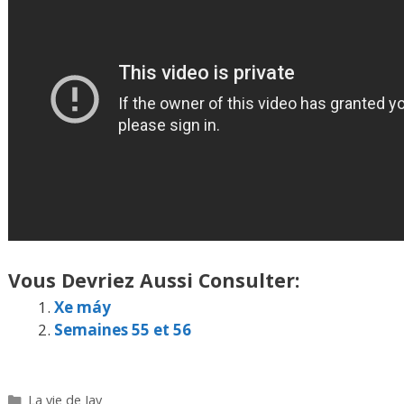
Vous Devriez Aussi Consulter:
Xe máy
Semaines 55 et 56
Catégories
La vie de Jay