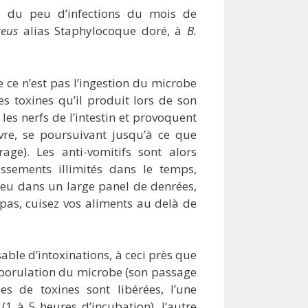
es du peu d’infections du mois de
reus
alias Staphylocoque doré, à
B.
e ce n’est pas l’ingestion du microbe
es toxines qu’il produit lors de son
es nerfs de l’intestin et provoquent
vre, se poursuivant jusqu’à ce que
age). Les anti-vomitifs sont alors
issements illimités dans le temps,
ieu dans un large panel de denrées,
pas, cuisez vos aliments au delà de
able d’intoxinations, à ceci près que
 sporulation du microbe (son passage
es de toxines sont libérées, l’une
(1 à 5 heures d’incubation), l’autre