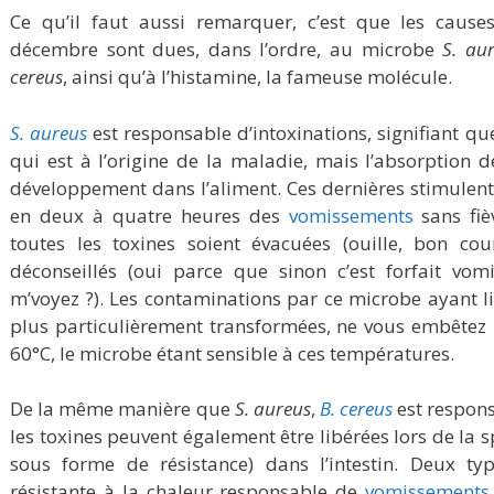
Ce qu’il faut aussi remarquer, c’est que les caus
décembre sont dues, dans l’ordre, au microbe
S. au
cereus
, ainsi qu’à l’histamine, la fameuse molécule.
S. aureus
est responsable d’intoxinations, signifiant qu
qui est à l’origine de la maladie, mais l’absorption d
développement dans l’aliment. Ces dernières stimulent l
en deux à quatre heures des
vomissements
sans fiè
toutes les toxines soient évacuées (ouille, bon cour
déconseillés (oui parce que sinon c’est forfait vom
m’voyez ?). Les contaminations par ce microbe ayant l
plus particulièrement transformées, ne vous embêtez 
60°C, le microbe étant sensible à ces températures.
De la même manière que
S. aureus
,
B. cereus
est respons
les toxines peuvent également être libérées lors de la
sous forme de résistance) dans l’intestin. Deux typ
résistante à la chaleur responsable de
vomissements