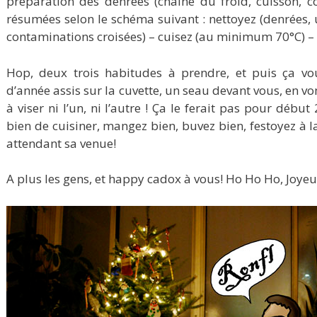
préparation des denrées (chaîne du froid, cuisson, 
résumées selon le schéma suivant : nettoyez (denrées, u
contaminations croisées) – cuisez (au minimum 70°C) –
Hop, deux trois habitudes à prendre, et puis ça v
d’année assis sur la cuvette, un seau devant vous, en v
à viser ni l’un, ni l’autre ! Ça le ferait pas pour débu
bien de cuisiner, mangez bien, buvez bien, festoyez à 
attendant sa venue!
A plus les gens, et happy cadox à vous! Ho Ho Ho, Joyeu