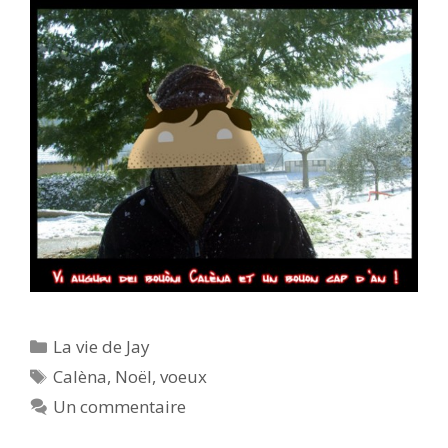
Catégories
La vie de Jay
Étiquettes
Calèna
,
Noël
,
voeux
Un commentaire