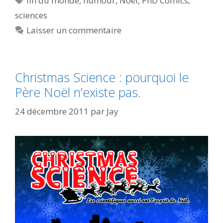
fin du monde
,
humour
,
Noël
,
PhD Comics
,
sciences
Laisser un commentaire
Christmas Science : pourquoi le
Père Noël n’existe pas.
24 décembre 2011
par
Jay