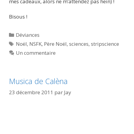
mes cadeaux, alors ne m’attendez pas hein) !
Bisous !
Catégories
Déviances
Étiquettes
Noël
,
NSFK
,
Père Noël
,
sciences
,
stripscience
Un commentaire
Musica de Calèna
23 décembre 2011
par
Jay