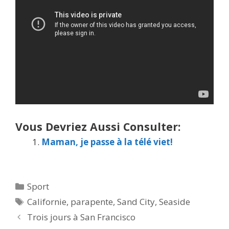
Vous Devriez Aussi Consulter:
Maman, je passe à la télé viet!
Catégories
Sport
Étiquettes
Californie
,
parapente
,
Sand City
,
Seaside
Trois jours à San Francisco