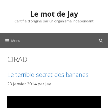
Aller
au
Le mot de Jay
contenu
Certifié d'origine par un organisme indépendant
Menu
CIRAD
Le terrible secret des bananes
23 janvier 2014
par
Jay