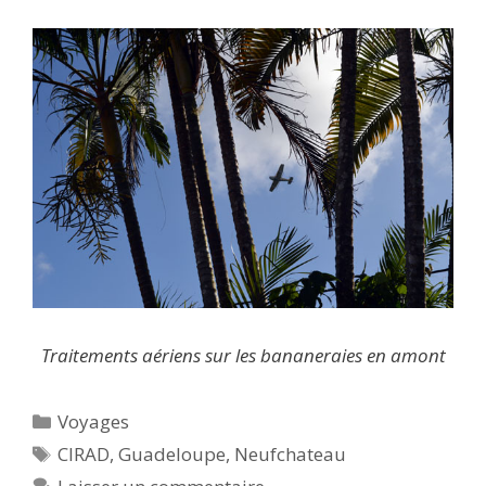
Traitements aériens sur les bananeraies en amont
Catégories
Voyages
Étiquettes
CIRAD
,
Guadeloupe
,
Neufchateau