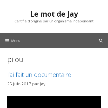
Aller
au
Le mot de Jay
contenu
Certifié d'origine par un organisme indépendant
Menu
pilou
J’ai fait un documentaire
25 juin 2017
par
Jay