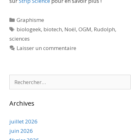
sur
Strip Science
pour en savoir plus !
Catégories
Graphisme
Étiquettes
biologeek
,
biotech
,
Noël
,
OGM
,
Rudolph
,
sciences
Laisser un commentaire
Rechercher :
Archives
juillet 2026
juin 2026