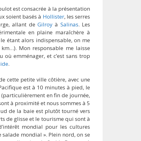
ulot est consacrée à la présentation
ux soient basés à
Hollister
, les serres
arge, allant de
Gilroy
à
Salinas
. Les
périmentale en plaine maraîchère à
ule étant alors indispensable, on me
00 km…). Mon responsable me laisse
u où emménager, et c’est sans trop
ide
.
e cette petite ville côtière, avec une
 Pacifique est à 10 minutes à pied, le
(particulièrement en fin de journée,
 sont à proximité et nous sommes à 5
sud de la baie est plutôt tourné vers
rts de glisse et le tourisme qui sont à
’intérêt mondial pour les cultures
 salade mondial ». Plein nord, on se