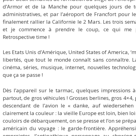
d’Armor et de la Manche pour quelques jours de ter
administratives, et par l’aéroport de Francfort pour 
finalement rallier la Californie le 2 Mars. Les trois se
et je commence à prendre le coup, ce qui me p
Retrospective time !
Les Etats Unis d’Amérique, United States of America, ‘m
libertés, que tout le monde connaît sans connaître. 
cinéma, séries, musique, internet, nouvelles technologi
que ça se passe !
Dès l’appareil sur le tarmac, quelques impressions à
partout, de gros véhicules ! Grosses berlines, gros 4×4,
descendant de l’avion le « danke, auf wiedersehen
clairement la couleur : la vieille Europe est loin, bien lo
couloirs de débarquement, on se presse et l’on se prépa
américain du voyage : le garde-frontière. Appréhensi
empreintes, l’antipathique personnage au chewing-