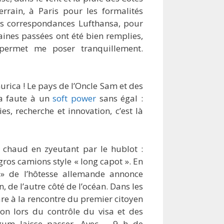
rain, à Paris pour les formalités
les correspondances Lufthansa, pour
maines passées ont été bien remplies,
ermet me poser tranquillement.
urica ! Le pays de l’Oncle Sam et des
La faute à un
soft power
sans égal :
es, recherche et innovation, c’est là
 chaud en zyeutant par le hublot :
 gros camions style « long capot ». En
 » de l’hôtesse allemande annonce
in, de l’autre côté de l’océan. Dans les
re à la rencontre du premier citoyen
on lors du contrôle du visa et des
gum laisse passer. Avec – 9 h de