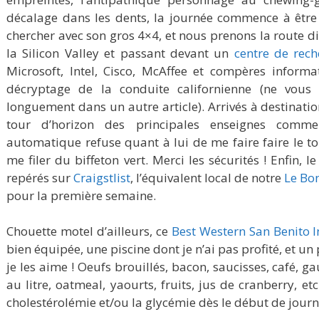
décalage dans les dents, la journée commence à êtr
chercher avec son gros 4×4, et nous prenons la route di
la Silicon Valley et passant devant un
centre de rec
Microsoft, Intel, Cisco, McAffee et compères informa
décryptage de la conduite californienne (ne vous e
longuement dans un autre article). Arrivés à destinati
tour d’horizon des principales enseignes commer
automatique refuse quant à lui de me faire faire le
me filer du biffeton vert. Merci les sécurités ! Enfin,
repérés sur
Craigstlist
, l’équivalent local de notre
Le Bo
pour la première semaine.
Chouette motel d’ailleurs, ce
Best Western San Benito I
bien équipée, une piscine dont je n’ai pas profité, et u
je les aime ! Oeufs brouillés, bacon, saucisses, café, gau
au litre, oatmeal, yaourts, fruits, jus de cranberry, et
cholestérolémie et/ou la glycémie dès le début de journ