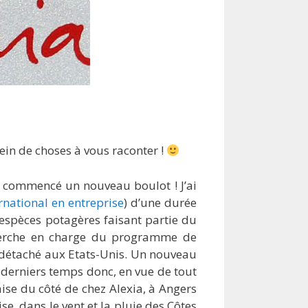
 plein de choses à vous raconter !
ai commencé un nouveau boulot ! J’ai
ernational en entreprise
) d’une durée
espèces potagères faisant partie du
echerche en charge du programme de
r détaché aux Etats-Unis. Un nouveau
 derniers temps donc, en vue de tout
ise du côté de chez Alexia, à Angers
e, dans le vent et la pluie des Côtes