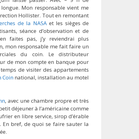
e longue. Mon responsable vient me
rection Hollister. Tout en remontant
herches de la NASA
et les sièges de
tisants, séance d’observation et de
n faites pas, j’y reviendrai plus
on, mon responsable me fait faire un
ciales du coin. Le distributeur
 tour de mon compte en banque pour
 le temps de visiter des appartements
n Coin
national, installation au motel
nn
, avec une chambre propre et très
n petit déjeuner à l’américaine comme
frier en libre service, sirop d’érable
c. En bref, de quoi se faire sauter la
ée.