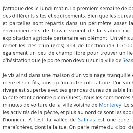
J’attaque dès le lundi matin. La première semaine de bo
des différents sites et équipements. Bien que les burea
et parcelles sont répartis dans un périmètre assez l
environnements de travail varient de la station ex
exploitation agricole partenaire en piémont. Un véhic
remet les clés d’un (gros) 4×4 de fonction (13 L /1
également un peu de champ libre pour trouver un lie
d’hésitation que je porte mon dévolu sur la ville de
Seas
Je vis ainsi dans une maison d’un voisinage tranquille d
mère et son fils, ainsi qu’un autre colocataire. L’océan
rivage est superbe avec ses grandes dunes de sable fin 
la côte étant orientée plein Ouest), tous les commerces
minutes de voiture de la ville voisine de
Monterey
. Le 
les activités de la pêche, et plus au nord ce sont les spo
l’honneur. A l’est, la vallée de
Salinas
est une zone d
maraîchères, dont la laitue. On parle même du « bol de