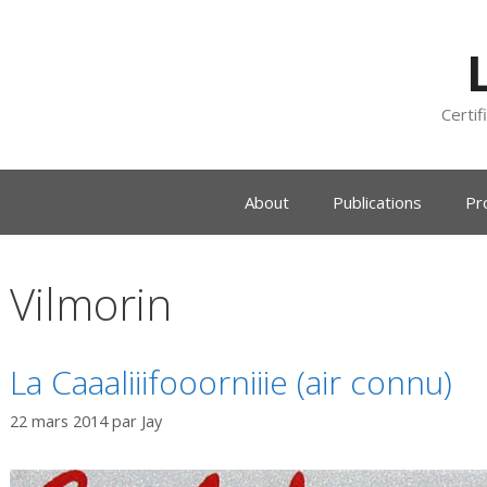
Certif
About
Publications
Pr
Vilmorin
La Caaaliiifooorniiie (air connu)
22 mars 2014
par
Jay