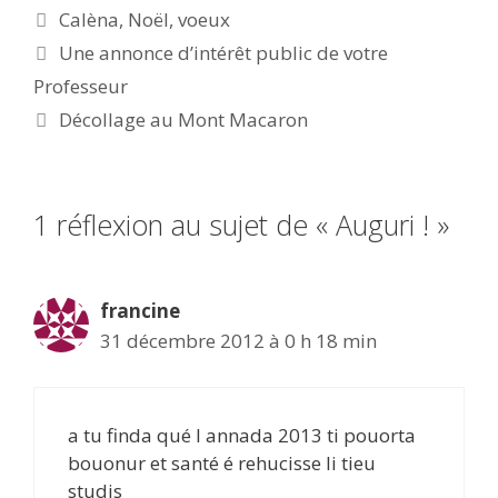
Étiquettes
Calèna
,
Noël
,
voeux
Une annonce d’intérêt public de votre
Professeur
Décollage au Mont Macaron
1 réflexion au sujet de « Auguri ! »
francine
31 décembre 2012 à 0 h 18 min
a tu finda qué l annada 2013 ti pouorta
bouonur et santé é rehucisse li tieu
studis