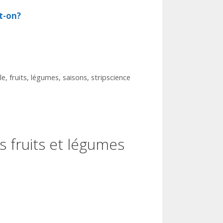
st-on?
le
,
fruits
,
légumes
,
saisons
,
stripscience
es fruits et légumes