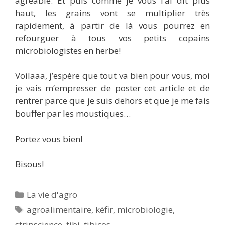
agréable. Et puis comme je vous l’ai dit plus
haut, les grains vont se multiplier très
rapidement, à partir de là vous pourrez en
refourguer à tous vos petits copains
microbiologistes en herbe!
Voilaaa, j’espère que tout va bien pour vous, moi
je vais m’empresser de poster cet article et de
rentrer parce que je suis dehors et que je me fais
bouffer par les moustiques…
Portez vous bien!
Bisous!
Catégories
La vie d'agro
Étiquettes
agroalimentaire
,
kéfir
,
microbiologie
,
stripscience
,
tibi
,
tibicos