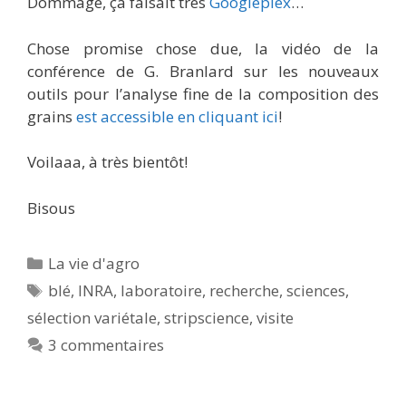
Dommage, ça faisait très
Googleplex
…
Chose promise chose due, la vidéo de la
conférence de G. Branlard sur les nouveaux
outils pour l’analyse fine de la composition des
grains
est accessible en cliquant ici
!
Voilaaa, à très bientôt!
Bisous
Catégories
La vie d'agro
Étiquettes
blé
,
INRA
,
laboratoire
,
recherche
,
sciences
,
sélection variétale
,
stripscience
,
visite
3 commentaires