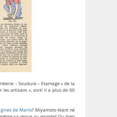
lomberie – Soudure – Etamage » de la
les artisans », sorti il a plus de 60
igines de Mario
? Miyamoto étant né
nt même sa venue au monde? Ou bien