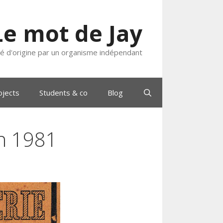
Le mot de Jay
ié d'origine par un organisme indépendant
ojects
Students & co
Blog
en 1981