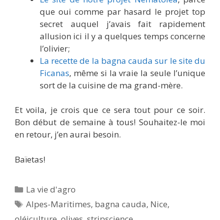
que oui comme par hasard le projet top
secret auquel j’avais fait rapidement
allusion ici il y a quelques temps concerne
l’olivier;
La recette de la bagna cauda sur le site du
Ficanas
, même si la vraie la seule l’unique
sort de la cuisine de ma grand-mère.
Et voila, je crois que ce sera tout pour ce soir.
Bon début de semaine à tous! Souhaitez-le moi
en retour, j’en aurai besoin.
Baïetas!
Catégories
La vie d'agro
Étiquettes
Alpes-Maritimes
,
bagna cauda
,
Nice
,
oléiculture
,
olives
,
stripscience