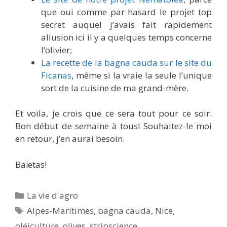
que oui comme par hasard le projet top
secret auquel j’avais fait rapidement
allusion ici il y a quelques temps concerne
l’olivier;
La recette de la bagna cauda sur le site du
Ficanas
, même si la vraie la seule l’unique
sort de la cuisine de ma grand-mère.
Et voila, je crois que ce sera tout pour ce soir.
Bon début de semaine à tous! Souhaitez-le moi
en retour, j’en aurai besoin.
Baïetas!
Catégories
La vie d'agro
Étiquettes
Alpes-Maritimes
,
bagna cauda
,
Nice
,
oléiculture
,
olives
,
stripscience