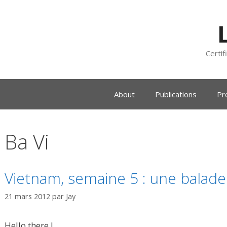
Certif
About
Publications
Pr
Ba Vi
Vietnam, semaine 5 : une balade 
21 mars 2012
par
Jay
Hello there !