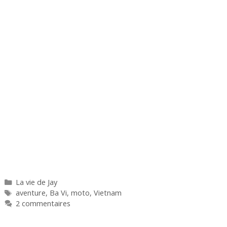
Catégories
La vie de Jay
Étiquettes
aventure
,
Ba Vi
,
moto
,
Vietnam
2 commentaires