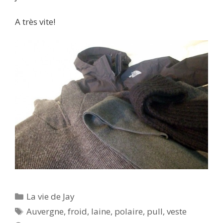
A très vite!
Catégories
La vie de Jay
Étiquettes
Auvergne
,
froid
,
laine
,
polaire
,
pull
,
veste