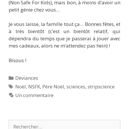
(Non Safe For Kids), mais bon, à moins d’avoir un
petit génie chez vous…
Je vous laisse, la famille tout ça… Bonnes fêtes, et
à très bientôt (c’est un bientôt relatif, qui
dépendra du temps que je passerai à jouer avec
mes cadeaux, alors ne m’attendez pas hein) !
Bisous !
Catégories
Déviances
Étiquettes
Noël
,
NSFK
,
Père Noël
,
sciences
,
stripscience
Un commentaire
Rechercher :