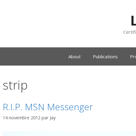
Certif
About
Publications
Pr
strip
R.I.P. MSN Messenger
14 novembre 2012
par
Jay