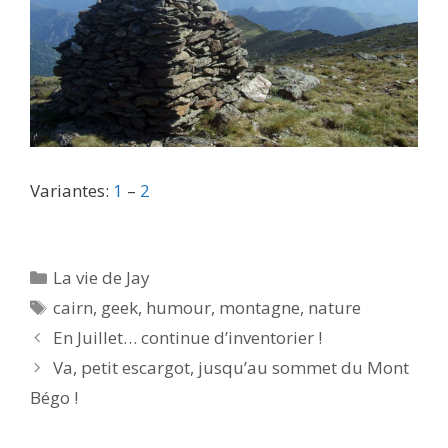
Variantes:
1
–
2
Catégories
La vie de Jay
Étiquettes
cairn
,
geek
,
humour
,
montagne
,
nature
En Juillet… continue d’inventorier !
Va, petit escargot, jusqu’au sommet du Mont
Bégo !