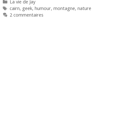
Catégories
La vie de Jay
Étiquettes
cairn
,
geek
,
humour
,
montagne
,
nature
2 commentaires