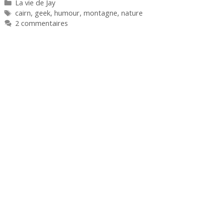
Catégories
La vie de Jay
Étiquettes
cairn
,
geek
,
humour
,
montagne
,
nature
2 commentaires