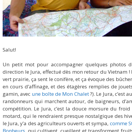
Salut!
Un petit mot pour accompagner quelques photos de
direction le Jura, effectué dès mon retour du Vietnam ! Le
vert prairie, ça sent le conifère, et ça évoque des bûch
en cours d’affinage, et des étagères remplies de jouets
gamin, avec
une boîte de Mon Chalet
?). Le Jura, c’est 
randonneurs qui marchent autour, de baigneurs, d’a
compétition. Le Jura, c’est la douce morsure du froid
motard, qui le rendraient presque nostalgique des hiv
le Jura, y’a des agriculteurs ouverts et sympa,
comme Sté
Bonheurs
, qui cultivent, cueillent et transforment fru