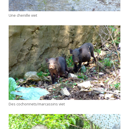
Une chenille viet
Des cochonnets/marcassins viet